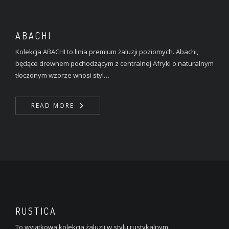
ABACHI
Kolekcja ABACHI to linia premium żaluzji poziomych. Abachi,
będące drewnem pochodzącym z centralnej Afryki o naturalnym
tłoczonym wzorze wnosi styl…
READ MORE
RUSTICA
To wyjątkowa kolekcja żaluzji w stylu rustykalnym.